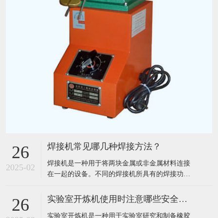
焊接机常见哪几种焊接方法？
26
​焊接机是一种用于将两块金属或非金属材料连接
2025-02
在一起的设备。不同的焊接机所具有的焊接功能
和工作效率也不同。焊接机常见的焊接方法主要
有以下几种：​熔焊：熔焊是一种焊接方法，它将
实验室开炼机使用时注意哪些安全问题？
26
两个金属工件加热至熔点或接近熔点的温度，使
​实验室开炼机是一种用于实验室研究和制备橡胶
它们熔化并混合在一起，然后凝固后形成牢固的