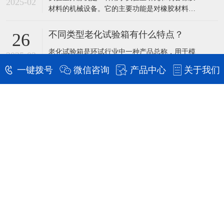
2025-02
材料的机械设备。它的主要功能是对橡胶材料进
接头。熔焊需要使用热源将金属加热到熔化状
行混炼、塑炼、压延等操作，以制备出符合要求
态，
的橡胶制品。使用时需要注意以下安全问题：​机
不同类型老化试验箱有什么特点？
26
台操作人员必须经过安全教育、技术培训，了解
​老化试验箱是环试行业中一种产品总称，用于模
本设备的操作规程后方可上岗。上机前，操作人
2025-02
拟和测试产品在不同环境条件下的性能和变化，
员应穿戴好规则的劳保用品，如皮革护手腕、混
一键拨号
微信咨询
产品中心
关于我们
是人工环境气候试验方法中较重要的一种。​老化
炼
试验箱有多种类型，例如：臭氧老化试验箱，用
于模拟产品在臭氧环境下的性能和变化。紫外老
化试验箱，用于模拟产品在紫外光线环境下的性
在线留言
能和变化。氙灯老化试验箱，用于模拟产品在氙
灯