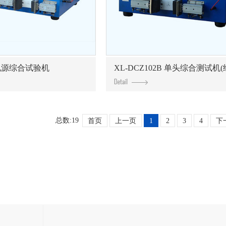
2A电源综合试验机
XL-DCZ102B 单头综合测试机(经
总数:19
首页
上一页
1
2
3
4
下