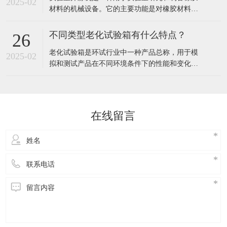
2025-02
材料的机械设备。它的主要功能是对橡胶材料进
接头。熔焊需要使用热源将金属加热到熔化状
行混炼、塑炼、压延等操作，以制备出符合要求
态，
的橡胶制品。使用时需要注意以下安全问题：​机
不同类型老化试验箱有什么特点？
26
台操作人员必须经过安全教育、技术培训，了解
​老化试验箱是环试行业中一种产品总称，用于模
本设备的操作规程后方可上岗。上机前，操作人
2025-02
拟和测试产品在不同环境条件下的性能和变化，
员应穿戴好规则的劳保用品，如皮革护手腕、混
是人工环境气候试验方法中较重要的一种。​老化
炼
试验箱有多种类型，例如：臭氧老化试验箱，用
于模拟产品在臭氧环境下的性能和变化。紫外老
化试验箱，用于模拟产品在紫外光线环境下的性
在线留言
能和变化。氙灯老化试验箱，用于模拟产品在氙
灯